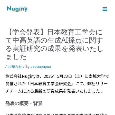
内
Post
MAI
容
navigation
MEN
を
ス
キ
【学会発表】日本教育工学会に
ッ
て中高英語の生成AI採点に関す
プ
る実証研究の成果を発表いたし
ました
/
お知らせ
/ By
papuapapua
株式会社Nuginyは、2026年5月23日（土）に崇城大学で
開催された「日本教育工学会研究会」にて、弊社リサー
チチームによる最新の研究成果を発表いたしました 。
発表の概要・背景