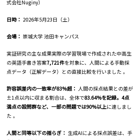
式会社Nuginy）
日時：
2026年5月23日（土）
会場：
崇城大学 池田キャンパス
実証研究の主な成果実際の学習現場で作成された中高生
の英語手書き答案
7,721件
を対象に、人間による手動採
点データ（正解データ）との直接比較を行いました 。
許容誤差内の一致率が83%超：
人間の採点結果との差が
±1点以内に収まる割合は、全体で
83.64%を記録。4点
満点の設問群など、一部の問題では90%以上
に達しまし
た
。
人間と同等以下の揺らぎ：
生成AIによる採点誤差は、手