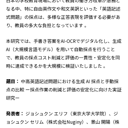
日本の学校教育現場において教員の働き方改革が急務と
なる中、特に自由英作文や和文英訳といった「英語記述
式問題」の採点は、多様な正答表現を評価する必要があ
り、教員の多大な負担となっています 。
本研究では、手書き答案をAI-OCRでデジタル化し、生成
AI（大規模言語モデル）を用いて自動採点を行うこと
で、教員の採点コスト削減と評価の一貫性・安定化を同
時に達成できるかを大規模に検証いたしました 。
題目：
中高英語記述問題における生成 AI 採点と手動採
点の比較 ー採点作業の削減と評価の安定化に向けた実証
研究ー
発表者：
ジョシュクン エリフ（東京大学大学院）、ジ
ョシュクン セリム（株式会社Nuginy）、景山 開陽（株